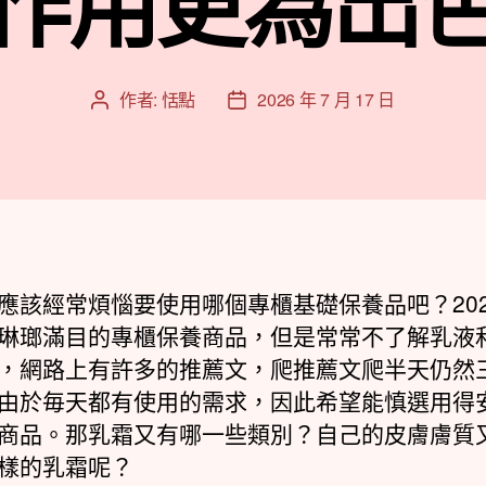
作用更為出
作者:
恬點
2026 年 7 月 17 日
文
文
章
章
作
發
者
佈
日
期
應該經常煩惱要使用哪個專櫃基礎保養品吧？202
琳瑯滿目的專櫃保養商品，但是常常不了解乳液
，網路上有許多的推薦文，爬推薦文爬半天仍然
由於毎天都有使用的需求，因此希望能慎選用得
商品。那乳霜又有哪一些類別？自己的皮膚膚質
樣的乳霜呢？