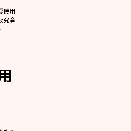
要使用
液究竟
。
用