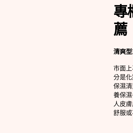
專
薦
清爽型
市面上
分是化
保濕清
養保濕
人皮膚
舒服或