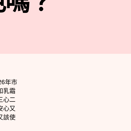
色嗎？
6年市
和乳霜
三心二
安心又
又該使