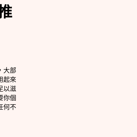
推
，大部
用起來
足以滋
要你個
任何不