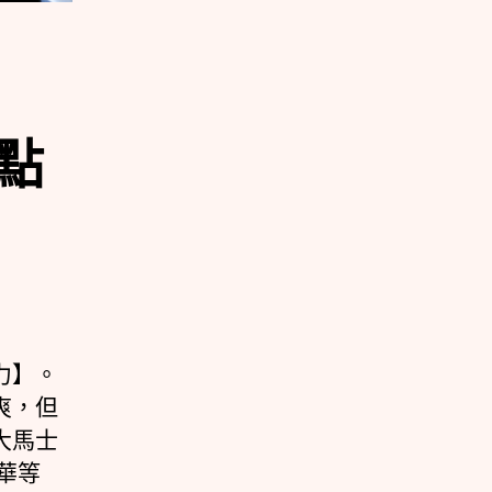
點
力】。
爽，但
大馬士
華等