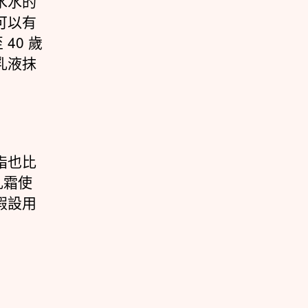
水水的
可以有
40 歲
乳液抹
脂也比
乳霜使
假設用