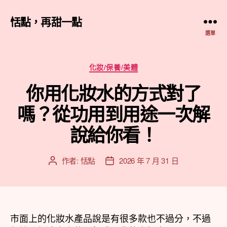
恬點，再甜一點
選單
分
化妝/保養/美體
類
你用化妝水的方式對了
嗎？從功用到用途一次解
說給你看！
作者:
恬點
2026 年 7 月 31 日
文
文
章
章
作
發
者
佈
日
市面上的化妝水產品說是有很多款也不過分，不過
期