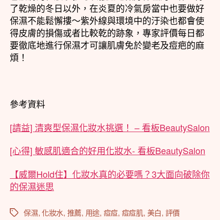
了乾燥的冬日以外，在炎夏的冷氣房當中也要做好
保濕不能鬆懈摟～紫外線與環境中的汙染也都會使
得皮膚的損傷或者比較乾的跡象，專家評價每日都
要徹底地進行保濕才可讓肌膚免於變老及痘疤的麻
煩！
參考資料
[請益] 清爽型保濕化妝水挑選！ – 看板BeautySalon
[心得] 敏感肌適合的好用化妝水- 看板BeautySalon
【威爾Hold住】化妝水真的必要嗎？3大面向破除你
的保濕迷思
保濕
,
化妝水
,
推薦
,
用途
,
痘痘
,
痘痘肌
,
美白
,
評價
標