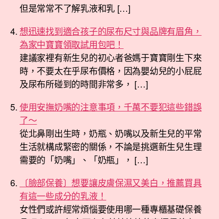
但是常常不了解乳液和乳 […]
想迅速找到適合孩子的尿布尺寸與品牌有眉角，
為家中寶寶領取試用包吧！
建議家裡有新生兒的初心者爸媽于寶寶剛生下來
時，不要太在乎尿布價格，因為嬰幼兒的小屁屁
及尿布所碰到的時間非常多， […]
使用安撫奶嘴的注意事項，千萬不要犯這些錯誤
了～
從北鼻剛出生時，奶瓶、奶嘴以及新生兒的平常
生活就構成緊密的關係，不論是挑選新生兒生理
需要的「奶嘴」、「奶瓶」， […]
〔臉部保養〕想要讓皮膚保濕又美白，推薦買具
有這一些成分的乳液！
女性們或許經常煩惱要使用哪一種專櫃基礎保養