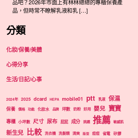
品吧？2026年市面上有林林總總的專櫃保養產
品，但時常不瞭解乳液和乳 […]
分類
化妝/保養/美體
心得分享
生活/日記/心事
ptt
保濕
dcard
mobile01
2025
2024年
乳液
HEPA
寶寶
嬰兒
保養
坪數
化妝水
奶粉
好用
價格
功能
品牌
推薦
尺寸
尿布
專櫃
成分
屁屁
小坪數
挑選
敏感肌
比較
新生兒
洗衣機
洗髮精
清爽
痘痘
省電
矽膠
版型