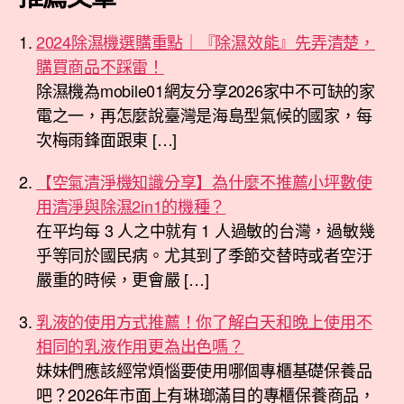
2024除濕機選購重點｜『除濕效能』先弄清楚，
購買商品不踩雷！
除濕機為mobile01網友分享2026家中不可缺的家
電之一，再怎麼說臺灣是海島型氣候的國家，每
次梅雨鋒面跟東 […]
【空氣清淨機知識分享】為什麼不推薦小坪數使
用清淨與除濕2in1的機種？
在平均每 3 人之中就有 1 人過敏的台灣，過敏幾
乎等同於國民病。尤其到了季節交替時或者空汙
嚴重的時候，更會嚴 […]
乳液的使用方式推薦！你了解白天和晚上使用不
相同的乳液作用更為出色嗎？
妹妹們應該經常煩惱要使用哪個專櫃基礎保養品
吧？2026年市面上有琳瑯滿目的專櫃保養商品，