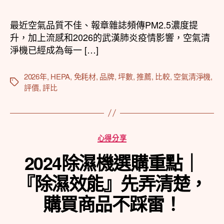
作
發
者
佈
最近空氣品質不佳、報章雜誌頻傳PM2.5濃度提
日
升，加上流感和2026的武漢肺炎疫情影響，空氣清
期
淨機已經成為每一 […]
2026年
,
HEPA
,
免耗材
,
品牌
,
坪數
,
推薦
,
比較
,
空氣清淨機
,
標
評價
,
評比
籤
分
心得分享
類
2024除濕機選購重點｜
『除濕效能』先弄清楚，
購買商品不踩雷！