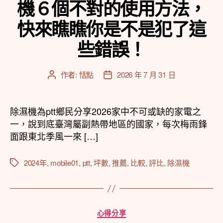
機６個不對的使用方法，
快來瞧瞧你是不是犯了這
些錯誤！
作者:
恬點
2026 年 7 月 31 日
文
文
章
章
作
發
者
佈
除濕機為ptt鄉民分享2026家中不可或缺的家電之
日
一，說到底臺灣屬副熱帶地區的國家，每次梅雨鋒
期
面跟東北季風一來 […]
2024年
,
mobile01
,
ptt
,
坪數
,
推薦
,
比較
,
評比
,
除濕機
標
籤
分
心得分享
類