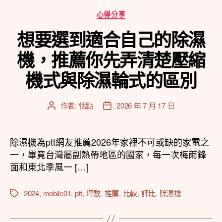
分
心得分享
類
想要選到適合自己的除濕
機，推薦你先弄清楚壓縮
機式與除濕輪式的區別
作者:
恬點
2026 年 7 月 17 日
文
文
章
章
作
發
者
佈
除濕機為ptt網友推薦2026年家裡不可或缺的家電之
日
一，畢竟台灣屬副熱帶地區的國家，每一次梅雨鋒
期
面和東北季風一 […]
2024
,
mobile01
,
ptt
,
坪數
,
推薦
,
比較
,
評比
,
除濕機
標
籤