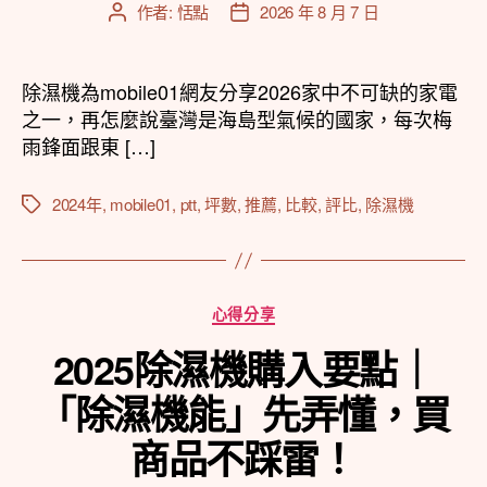
作者:
恬點
2026 年 8 月 7 日
文
文
章
章
作
發
者
佈
除濕機為mobile01網友分享2026家中不可缺的家電
日
之一，再怎麼說臺灣是海島型氣候的國家，每次梅
期
雨鋒面跟東 […]
2024年
,
mobile01
,
ptt
,
坪數
,
推薦
,
比較
,
評比
,
除濕機
標
籤
分
心得分享
類
2025除濕機購入要點｜
「除濕機能」先弄懂，買
商品不踩雷！