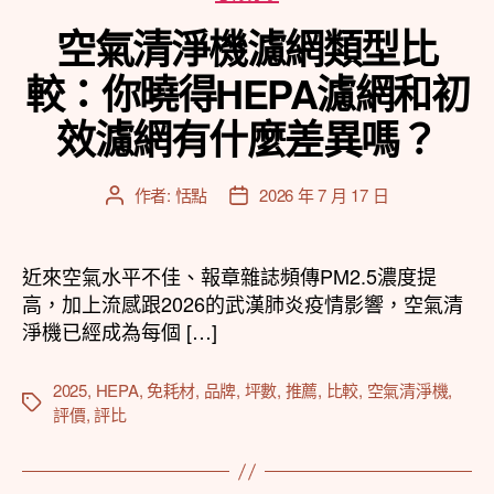
類
空氣清淨機濾網類型比
較：你曉得HEPA濾網和初
效濾網有什麼差異嗎？
作者:
恬點
2026 年 7 月 17 日
文
文
章
章
作
發
者
佈
近來空氣水平不佳、報章雜誌頻傳PM2.5濃度提
日
高，加上流感跟2026的武漢肺炎疫情影響，空氣清
期
淨機已經成為每個 […]
2025
,
HEPA
,
免耗材
,
品牌
,
坪數
,
推薦
,
比較
,
空氣清淨機
,
標
評價
,
評比
籤