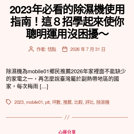
2023年必看的除濕機使用
指南！這８招學起來使你
聰明運用沒困擾～
作者:
恬點
2026 年 7 月 31 日
文
文
章
章
作
發
者
佈
除濕機為mobile01鄉民推薦2026年家裡面不能缺少
日
的家電之一，再怎麼說臺灣屬於副熱帶地區的國
期
家，每次梅雨 […]
2023
,
mobile01
,
ptt
,
坪數
,
推薦
,
比較
,
評比
,
除濕機
標
籤
分
心得分享