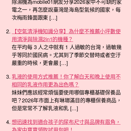
除濕機為mobile01網友分享2026家中不可缺的家
電之一，再怎麼說臺灣是海島型氣候的國家，每
次梅雨鋒面跟東 […]
【空氣清淨機知識分享】為什麼不推薦小坪數使
用清淨與除濕2in1的機種？
在平均每 3 人之中就有 1 人過敏的台灣，過敏幾
乎等同於國民病。尤其到了季節交替時或者空汙
嚴重的時候，更會嚴 […]
乳液的使用方式推薦！你了解白天和晚上使用不
相同的乳液作用更為出色嗎？
妹妹們應該經常煩惱要使用哪個專櫃基礎保養品
吧？2026年市面上有琳瑯滿目的專櫃保養商品，
但是常常不了解乳液和乳 […]
想迅速找到適合孩子的尿布尺寸與品牌有眉角，
為家中寶寶領取試用包吧！