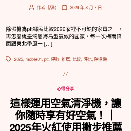
作者:
恬點
2026 年 8 月 7 日
文
文
章
章
作
發
者
佈
除濕機為ptt鄉民比較2026家裡不可缺的家電之一，
日
再怎麼說臺灣屬海島型氣候的國家，每一次梅雨鋒
期
面跟東北季風一 […]
2025
,
mobile01
,
ptt
,
坪數
,
推薦
,
比較
,
評比
,
除濕機
標
籤
分
心得分享
類
這樣運用空氣清淨機，讓
你隨時享有好空氣！｜
2025年火紅使用撇步推薦