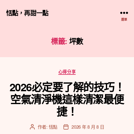
恬點，再甜一點
選單
標籤:
坪數
分
心得分享
類
2026必定要了解的技巧！
空氣清淨機這樣清潔最便
捷！
作者:
恬點
2026 年 8 月 8 日
文
文
章
章