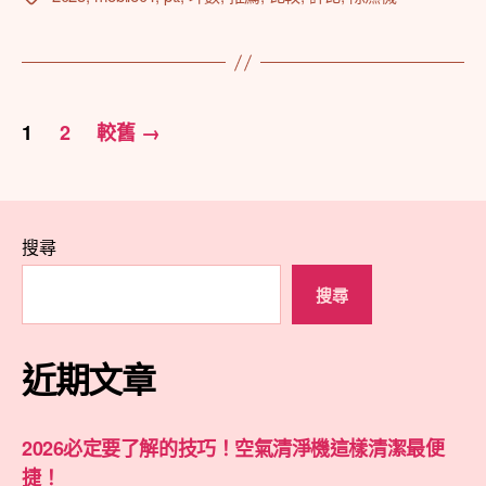
籤
文
1
2
較舊
→
章
分
頁
搜尋
搜尋
近期文章
2026必定要了解的技巧！空氣清淨機這樣清潔最便
捷！