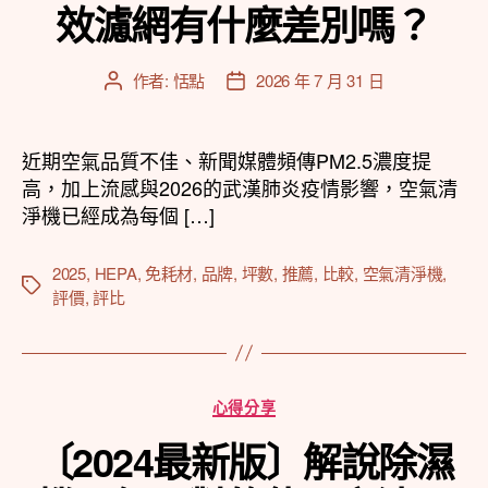
效濾網有什麼差別嗎？
作者:
恬點
2026 年 7 月 31 日
文
文
章
章
作
發
者
佈
近期空氣品質不佳、新聞媒體頻傳PM2.5濃度提
日
高，加上流感與2026的武漢肺炎疫情影響，空氣清
期
淨機已經成為每個 […]
2025
,
HEPA
,
免耗材
,
品牌
,
坪數
,
推薦
,
比較
,
空氣清淨機
,
標
評價
,
評比
籤
分
心得分享
類
〔2024最新版〕解說除濕