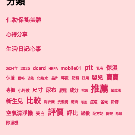
分類
化妝/保養/美體
心得分享
生活/日記/心事
ptt
保濕
dcard
mobile01
2025
2024年
乳液
HEPA
寶寶
嬰兒
保養
坪數
化妝水
奶粉
好用
價格
功能
品牌
推薦
尺寸
尿布
專櫃
成分
屁屁
小坪數
挑選
敏感肌
比較
新生兒
洗衣機
洗髮精
清爽
痘痘
省電
矽膠
版型
評價
評比
空氣清淨機
美白
過敏
配方奶
開架
除濕
除濕機