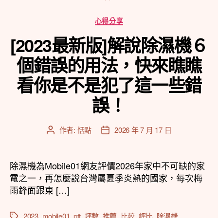
分
心得分享
類
[2023最新版]解說除濕機６
個錯誤的用法，快來瞧瞧
看你是不是犯了這一些錯
誤！
作者:
恬點
2026 年 7 月 17 日
文
文
章
章
作
發
者
佈
除濕機為Mobile01網友評價2026年家中不可缺的家
日
電之一，再怎麼說台灣屬夏季炎熱的國家，每次梅
期
雨鋒面跟東 […]
2023
,
mobile01
,
ptt
,
坪數
,
推薦
,
比較
,
評比
,
除濕機
標