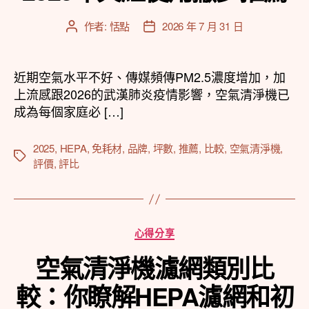
作者:
恬點
2026 年 7 月 31 日
文
文
章
章
作
發
者
佈
近期空氣水平不好、傳媒頻傳PM2.5濃度增加，加
日
上流感跟2026的武漢肺炎疫情影響，空氣清淨機已
期
成為每個家庭必 […]
2025
,
HEPA
,
免耗材
,
品牌
,
坪數
,
推薦
,
比較
,
空氣清淨機
,
標
評價
,
評比
籤
分
心得分享
類
空氣清淨機濾網類別比
較：你瞭解HEPA濾網和初