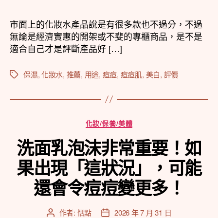
作
發
者
佈
市面上的化妝水產品說是有很多款也不過分，不過
日
無論是經濟實惠的開架或不斐的專櫃商品，是不是
期
適合自己才是評斷產品好 […]
保濕
,
化妝水
,
推薦
,
用途
,
痘痘
,
痘痘肌
,
美白
,
評價
標
籤
分
化妝/保養/美體
類
洗面乳泡沫非常重要！如
果出現「這狀況」，可能
還會令痘痘變更多！
作者:
恬點
2026 年 7 月 31 日
文
文