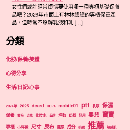
女性們或許經常煩惱要使用哪一種專櫃基礎保養
品吧？2026年市面上有林林總總的專櫃保養產
品，但時常不瞭解乳液和乳 […]
分類
化妝/保養/美體
心得分享
生活/日記/心事
ptt
保濕
dcard
mobile01
2025
2024年
乳液
HEPA
寶寶
嬰兒
保養
坪數
化妝水
奶粉
好用
價格
功能
品牌
推薦
尺寸
尿布
專櫃
成分
屁屁
小坪數
挑選
敏感肌