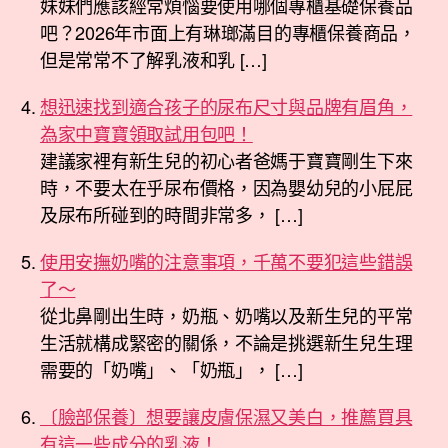
妹妹們應該經常煩惱要使用哪個專櫃基礎保養品
吧？2026年市面上有琳瑯滿目的專櫃保養商品，
但是常常不了解乳液和乳 […]
想迅速找到適合孩子的尿布尺寸與品牌有眉角，
為家中寶寶領取試用包吧！
建議家裡有新生兒的初心者爸媽于寶寶剛生下來
時，不要太在乎尿布價格，因為嬰幼兒的小屁屁
及尿布所碰到的時間非常多， […]
使用安撫奶嘴的注意事項，千萬不要犯這些錯誤
了～
從北鼻剛出生時，奶瓶、奶嘴以及新生兒的平常
生活就構成緊密的關係，不論是挑選新生兒生理
需要的「奶嘴」、「奶瓶」， […]
〔臉部保養〕想要讓皮膚保濕又美白，推薦買具
有這一些成分的乳液！