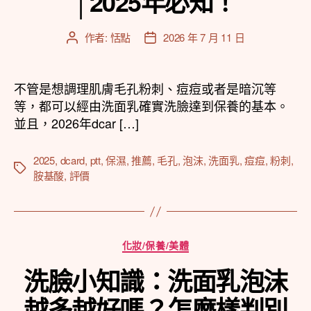
│2025年必知！
作者:
恬點
2026 年 7 月 11 日
文
文
章
章
作
發
者
佈
不管是想調理肌膚毛孔粉刺、痘痘或者是暗沉等
日
等，都可以經由洗面乳確實洗臉達到保養的基本。
期
並且，2026年dcar […]
2025
,
dcard
,
ptt
,
保濕
,
推薦
,
毛孔
,
泡沫
,
洗面乳
,
痘痘
,
粉刺
,
標
胺基酸
,
評價
籤
分
化妝/保養/美體
類
洗臉小知識：洗面乳泡沫
越多越好嗎？怎麼樣判別