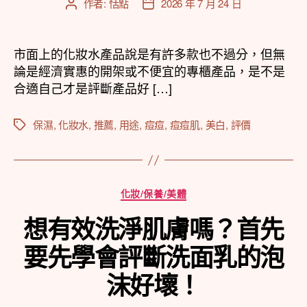
作者:
恬點
2026 年 7 月 24 日
文
文
章
章
作
發
者
佈
市面上的化妝水產品說是有許多款也不過分，但無
日
論是經濟實惠的開架或不便宜的專櫃產品，是不是
期
合適自己才是評斷產品好 […]
保濕
,
化妝水
,
推薦
,
用途
,
痘痘
,
痘痘肌
,
美白
,
評價
標
籤
分
化妝/保養/美體
類
想有效洗淨肌膚嗎？首先
要先學會評斷洗面乳的泡
沫好壞！