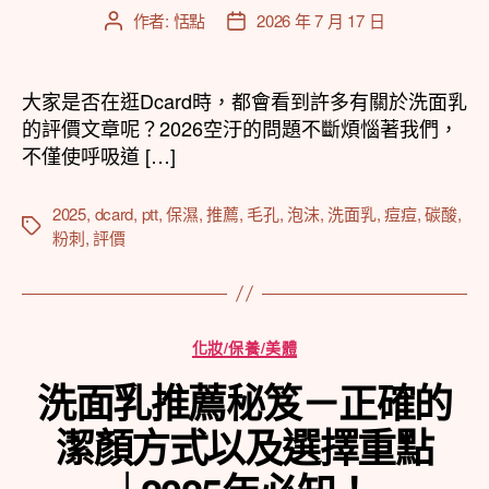
作者:
恬點
2026 年 7 月 17 日
文
文
章
章
作
發
者
佈
大家是否在逛Dcard時，都會看到許多有關於洗面乳
日
的評價文章呢？2026空汙的問題不斷煩惱著我們，
期
不僅使呼吸道 […]
2025
,
dcard
,
ptt
,
保濕
,
推薦
,
毛孔
,
泡沫
,
洗面乳
,
痘痘
,
碳酸
,
標
粉刺
,
評價
籤
分
化妝/保養/美體
類
洗面乳推薦秘笈－正確的
潔顏方式以及選擇重點