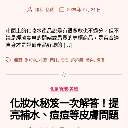
作者:
恬點
2026 年 7 月 24 日
文
文
章
章
作
發
者
佈
市面上的化妝水產品說是有很多款也不過分，但不
日
論是經濟實惠的開架或昂貴的專櫃商品，是否合適
期
自身才是評斷產品好壞的 […]
保濕
,
化妝水
,
推薦
,
用途
,
痘痘
,
痘痘肌
,
美白
,
評價
標
籤
分
化妝/保養/美體
類
化妝水秘笈一次解答！提
亮補水、痘痘等皮膚問題