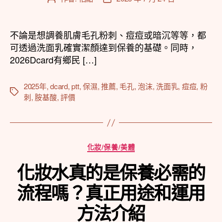
章
章
作
發
者
佈
不論是想調養肌膚毛孔粉刺、痘痘或暗沉等等，都
日
可透過洗面乳確實潔顏達到保養的基礎。同時，
期
2026Dcard有鄉民 […]
2025年
,
dcard
,
ptt
,
保濕
,
推薦
,
毛孔
,
泡沫
,
洗面乳
,
痘痘
,
粉
標
刺
,
胺基酸
,
評價
籤
分
化妝/保養/美體
類
化妝水真的是保養必需的
流程嗎？真正用途和運用
方法介紹