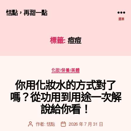
恬點，再甜一點
選單
標籤:
痘痘
分
化妝/保養/美體
類
你用化妝水的方式對了
嗎？從功用到用途一次解
說給你看！
作者:
恬點
2026 年 7 月 31 日
文
文
章
章