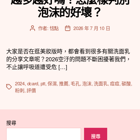
泡沫的好壞？
作者:
恬點
2026 年 7 月 10 日
文
文
章
章
作
發
者
佈
大家是否在逛美妝版時，都會看到很多有關洗面乳
日
的分享文章呢？2026空汙的問題不斷困擾著我們，
期
不止讓呼吸道遭受危 […]
2024
,
dcard
,
ptt
,
保濕
,
推薦
,
毛孔
,
泡沫
,
洗面乳
,
痘痘
,
碳酸
,
標
粉刺
,
評價
籤
搜尋
搜尋