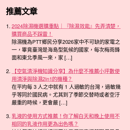
推薦文章
2024除濕機選購重點｜『除濕效能』先弄清楚，
購買商品不踩雷！
除濕機為PTT鄉民分享2026家中不可缺的家電之
一，畢竟臺灣是海島型氣候的國家，每次梅雨鋒
面和東北季風一來，家 […]
【空氣清淨機知識分享】為什麼不推薦小坪數使
用清淨與除濕2in1的機種？
在平均每 3 人之中就有 1 人過敏的台灣，過敏幾
乎等同於國民病。尤其到了季節交替時或者空汙
嚴重的時候，更會嚴 […]
乳液的使用方式推薦！你了解白天和晚上使用不
相同的乳液作用更為出色嗎？