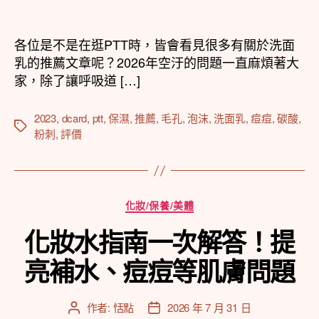
章
章
作
發
者
佈
各位是不是在逛PTT時，皆會看見很多有關於洗面
日
乳的推薦文章呢？2026年空汙的問題一直麻煩著大
期
家，除了讓呼吸道 […]
2023
,
dcard
,
ptt
,
保濕
,
推薦
,
毛孔
,
泡沫
,
洗面乳
,
痘痘
,
碳酸
,
標
粉刺
,
評價
籤
分
化妝/保養/美體
類
化妝水指南一次解答！提
亮補水、痘痘等肌膚問題
作者:
恬點
2026 年 7 月 31 日
文
文