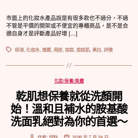
章
章
作
發
者
佈
市面上的化妝水產品說是有很多款也不過分，不過
日
不管是平價的開架或不便宜的專櫃商品，是不是合
期
適自身才是評斷產品好壞 […]
保濕
,
化妝水
,
推薦
,
用途
,
痘痘
,
痘痘肌
,
美白
,
評價
標
籤
分
化妝/保養/美體
類
乾肌想保養就從洗顏開
始！溫和且補水的胺基酸
洗面乳絕對為你的首選～
作者:
恬點
2026 年 7 月 24 日
文
文