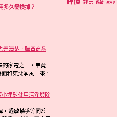
評價
評比
過敏
配方奶
用多久需換掉？
』先弄清楚，購買商品
可缺的家電之一，畢竟
鋒面和東北季風一來，
薦小坪數使用清淨與除
台灣，過敏幾乎等同於