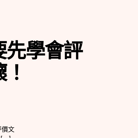
要先學會評
壞！
評價文