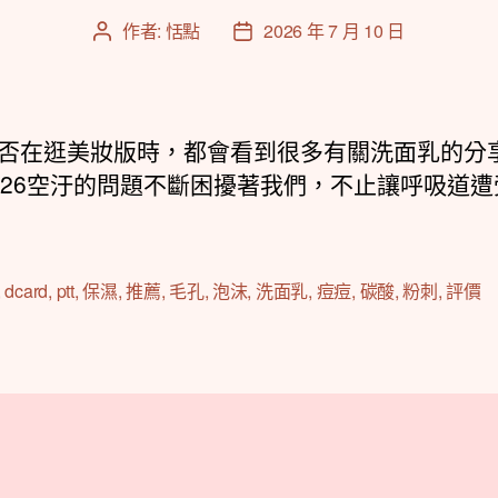
作者:
恬點
2026 年 7 月 10 日
文
文
章
章
作
發
者
佈
日
否在逛美妝版時，都會看到很多有關洗面乳的分
期
026空汙的問題不斷困擾著我們，不止讓呼吸道遭
,
dcard
,
ptt
,
保濕
,
推薦
,
毛孔
,
泡沫
,
洗面乳
,
痘痘
,
碳酸
,
粉刺
,
評價