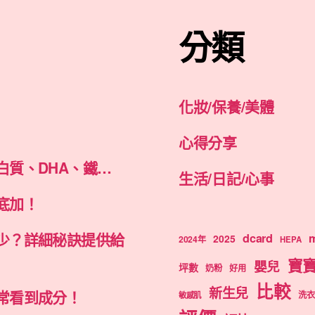
分類
化妝/保養/美體
心得分享
白質、DHA、鐵…
生活/日記/心事
底加！
少？詳細秘訣提供給
dcard
m
2025
2024年
HEPA
寶
嬰兒
坪數
奶粉
好用
比較
新生兒
常看到成分！
洗衣
敏感肌