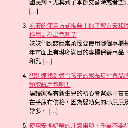
國民病。尤其到了季節交替時或者空
[…]
乳液的使用方式推薦！你了解白天和
作用更為出色嗎？
妹妹們應該經常煩惱要使用哪個專櫃基
年市面上有琳瑯滿目的專櫃保養商品
和乳 […]
想迅速找到適合孩子的尿布尺寸與品
領取試用包吧！
建議家裡有新生兒的初心者爸媽于寶
在乎尿布價格，因為嬰幼兒的小屁屁
常多， […]
使用安撫奶嘴的注意事項，千萬不要