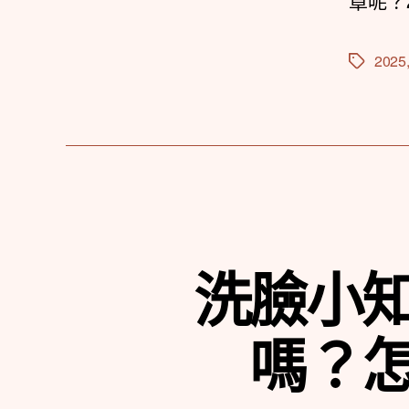
章呢？
2025
標
籤
洗臉小
嗎？