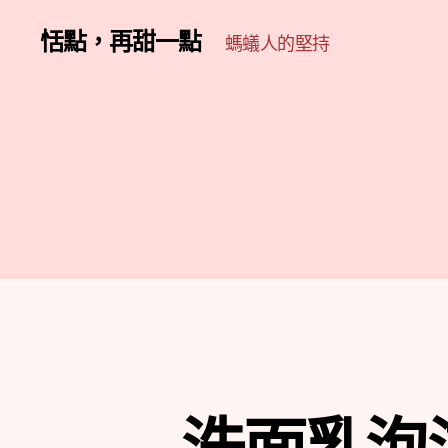
恬點，再甜一點
螞蟻人的堅持
洗面乳泡