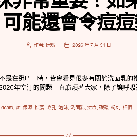
，可能還會令痘痘
作者:
恬點
2026 年 7 月 31 日
文
文
章
章
作
發
者
佈
日
不是在逛PTT時，皆會看見很多有關於洗面乳的
期
2026年空汙的問題一直麻煩著大家，除了讓呼吸道
,
dcard
,
ptt
,
保濕
,
推薦
,
毛孔
,
泡沫
,
洗面乳
,
痘痘
,
碳酸
,
粉刺
,
評價