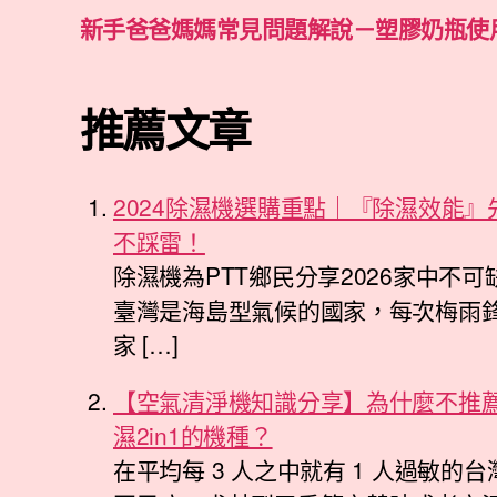
新手爸爸媽媽常見問題解說－塑膠奶瓶使
推薦文章
2024除濕機選購重點｜『除濕效能
不踩雷！
除濕機為PTT鄉民分享2026家中不
臺灣是海島型氣候的國家，每次梅雨
家 […]
【空氣清淨機知識分享】為什麼不推
濕2in1的機種？
在平均每 3 人之中就有 1 人過敏的