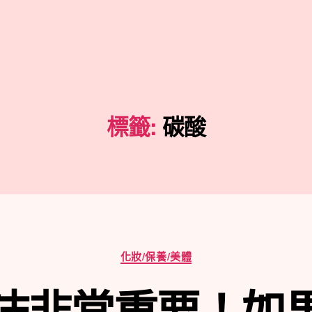
標籤:
碳酸
分
化妝/保養/美體
類
沫非常重要！如