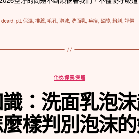
2026空汙的問題不斷煩惱著我們，不僅使呼吸道 [
,
dcard
,
ptt
,
保濕
,
推薦
,
毛孔
,
泡沫
,
洗面乳
,
痘痘
,
碳酸
,
粉刺
,
評價
分
化妝/保養/美體
類
知識：洗面乳泡沫
怎麼樣判別泡沫的