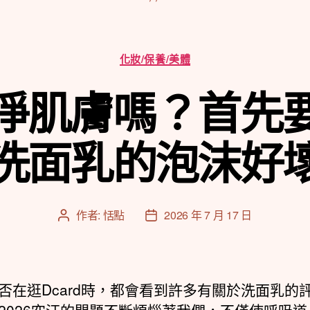
分
化妝/保養/美體
類
淨肌膚嗎？首先
洗面乳的泡沫好
作者:
恬點
2026 年 7 月 17 日
文
文
章
章
作
發
者
佈
日
否在逛Dcard時，都會看到許多有關於洗面乳的
期