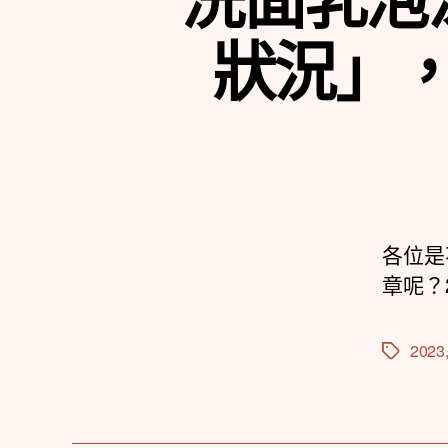
狀況」
各位是
章呢？
2023
標
籤