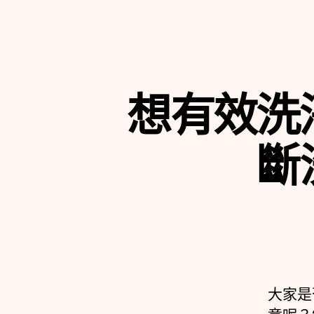
想有效洗
斷
大家是