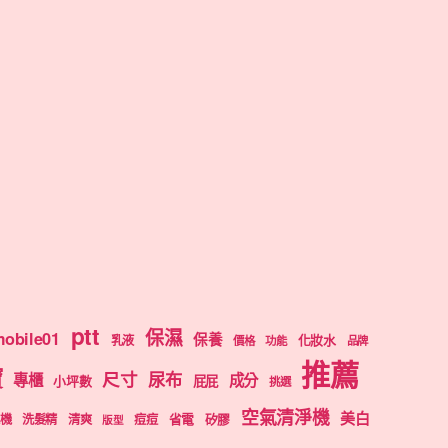
ptt
保濕
obile01
保養
乳液
化妝水
價格
功能
品牌
推薦
寶
尺寸
尿布
專櫃
成分
屁屁
小坪數
挑選
空氣清淨機
美白
機
洗髮精
清爽
痘痘
省電
矽膠
版型