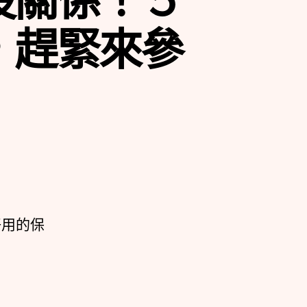
，趕緊來參
好用的保