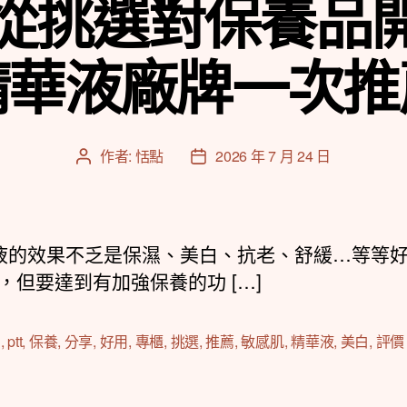
從挑選對保養品
精華液廠牌一次推
作者:
恬點
2026 年 7 月 24 日
文
文
章
章
作
發
者
佈
日
的效果不乏是保濕、美白、抗老、舒緩…等等
期
，但要達到有加強保養的功 […]
d
,
ptt
,
保養
,
分享
,
好用
,
專櫃
,
挑選
,
推薦
,
敏感肌
,
精華液
,
美白
,
評價