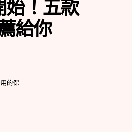
開始！五款
薦給你
好用的保