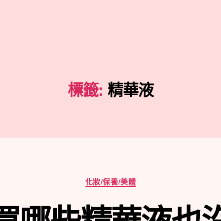
標籤:
精華液
分
化妝/保養/美體
類
買哪些精華液也