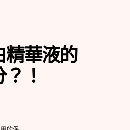
白精華液的
分？！
好用的保