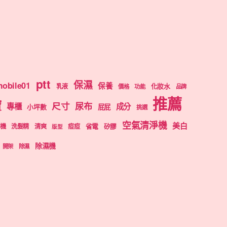
ptt
保濕
obile01
保養
乳液
化妝水
價格
功能
品牌
推薦
寶
尺寸
尿布
專櫃
成分
屁屁
小坪數
挑選
空氣清淨機
美白
機
洗髮精
清爽
痘痘
省電
矽膠
版型
除濕機
開架
除濕