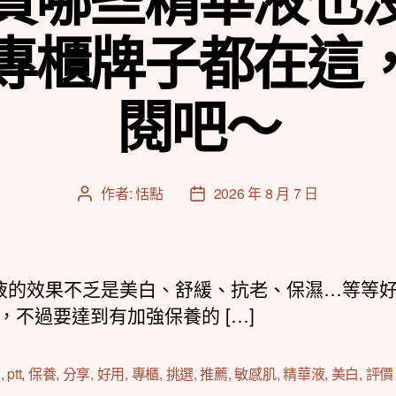
專櫃牌子都在這
閱吧～
作者:
恬點
2026 年 8 月 7 日
文
文
章
章
作
發
者
佈
日
的效果不乏是美白、舒緩、抗老、保濕…等等
期
，不過要達到有加強保養的 […]
d
,
ptt
,
保養
,
分享
,
好用
,
專櫃
,
挑選
,
推薦
,
敏感肌
,
精華液
,
美白
,
評價