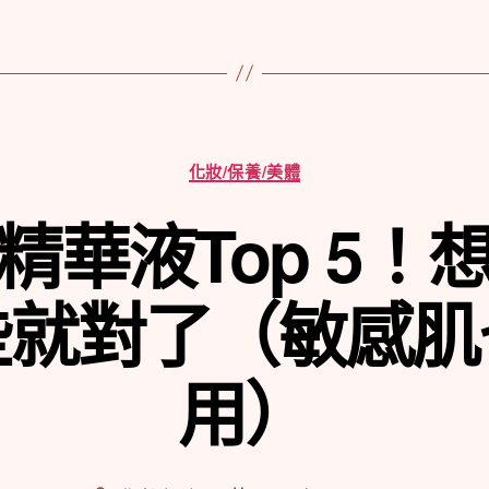
分
化妝/保養/美體
類
精華液Top 5！
些就對了（敏感肌
用）