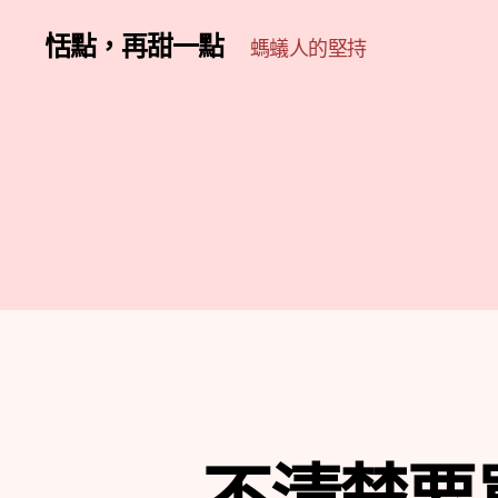
恬點，再甜一點
螞蟻人的堅持
不清楚要