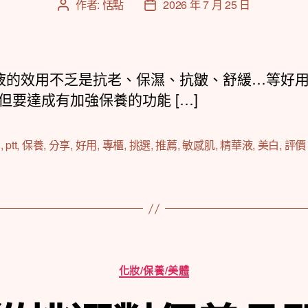
作者:
恬點
2026 年 7 月 25 日
文
文
章
章
作
發
者
佈
日
的效用不乏是抗老、保濕、抗皺、舒緩…等好
期
但要達成有加強保養的功能 […]
d
,
ptt
,
保養
,
分享
,
好用
,
專櫃
,
挑選
,
推薦
,
敏感肌
,
精華液
,
美白
,
評價
分
化妝/保養/美體
類