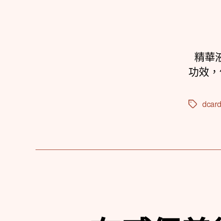
精華液
功效，
dcar
標
籤