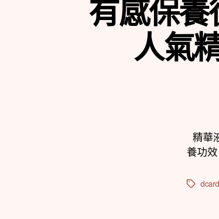
有感保養
人氣
精華液
養功效
dcar
標
籤