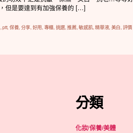
期
，但是要達到有加強保養的 […]
d
,
ptt
,
保養
,
分享
,
好用
,
專櫃
,
挑選
,
推薦
,
敏感肌
,
精華液
,
美白
,
評價
分類
化妝/保養/美體