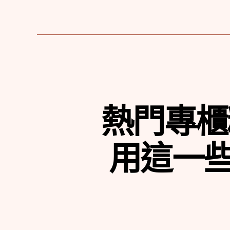
籤
熱門專櫃
用這一