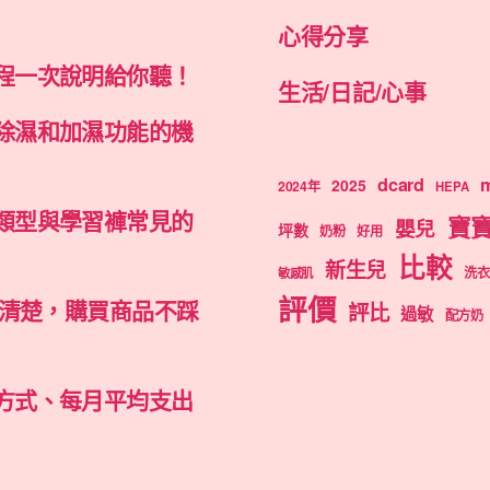
心得分享
程一次說明給你聽！
生活/日記/心事
除濕和加濕功能的機
dcard
m
2025
2024年
HEPA
類型與學習褲常見的
寶
嬰兒
坪數
奶粉
好用
比較
新生兒
洗衣
敏感肌
評價
弄清楚，購買商品不踩
評比
過敏
配方奶
方式、每月平均支出