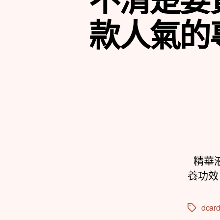
款人氣的
精華液
養功效
dcar
標