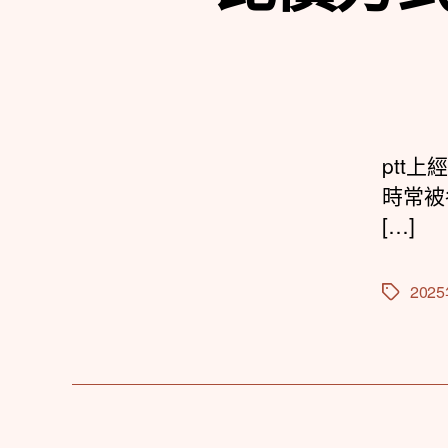
ptt
時常被
[…]
202
標
籤