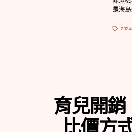
除濕機
是海島
202
標
籤
育兒開銷
比價方