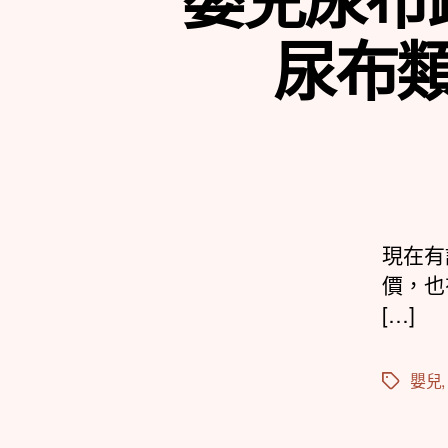
尿布
現在有
價，也
[…]
嬰兒
標
籤