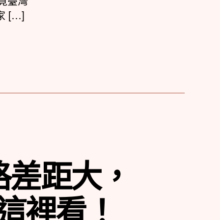
竟臺灣
[…]
格差距大，
這裡看！