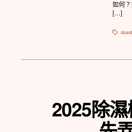
如何？
[…]
dcar
標
籤
2025
先