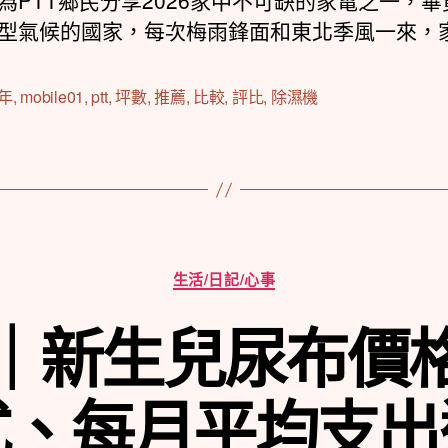
為PTT鄉民分享2026家中不可缺的家電之一，畢
期
型氣候的國家，每次梅雨鋒面和東北季風一來，家 
4年
,
mobile01
,
ptt
,
坪數
,
推薦
,
比較
,
評比
,
除濕機
分
生活/日記/心事
類
｜新生兒尿布價
式、每月平均支出