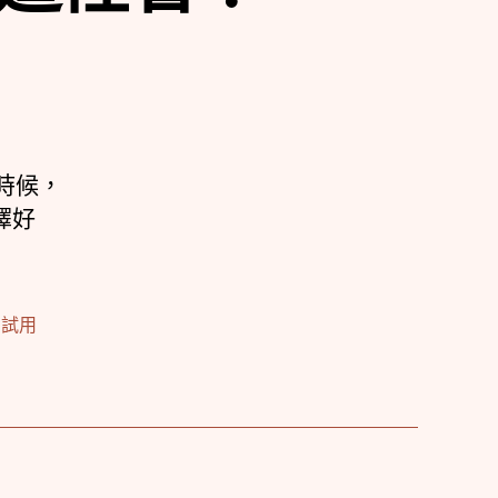
時候，
擇好
,
試用