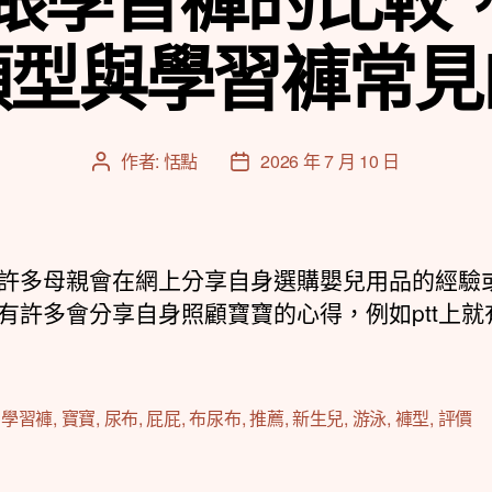
類型與學習褲常見
作者:
恬點
2026 年 7 月 10 日
文
文
章
章
作
發
者
佈
日
許多母親會在網上分享自身選購嬰兒用品的經驗
期
有許多會分享自身照顧寶寶的心得，例如ptt上就
,
學習褲
,
寶寶
,
尿布
,
屁屁
,
布尿布
,
推薦
,
新生兒
,
游泳
,
褲型
,
評價