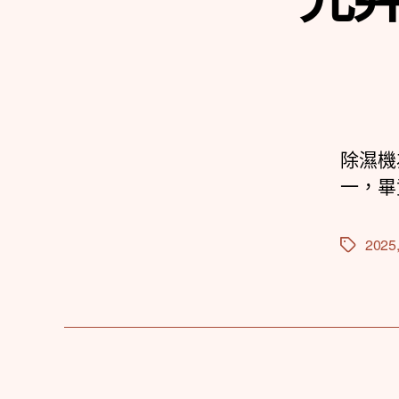
除濕機
一，畢
2025
標
籤