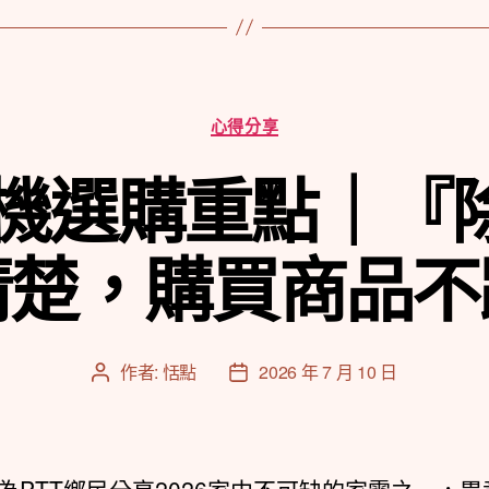
分
心得分享
類
除濕機選購重點｜『
清楚，購買商品不
作者:
恬點
2026 年 7 月 10 日
文
文
章
章
作
發
者
佈
日