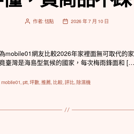
作者:
恬點
2026 年 7 月 10 日
文
文
章
章
作
發
者
佈
日
為mobile01網友比較2026年家裡面無可取代的
期
竟臺灣是海島型氣候的國家，每次梅雨鋒面和 […
,
mobile01
,
ptt
,
坪數
,
推薦
,
比較
,
評比
,
除濕機
分