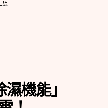
上這
除濕機能」
雷！