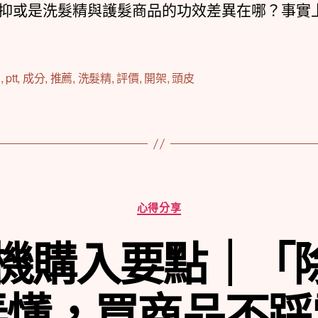
抑或是洗髮精與護髮商品的功效差異在哪？事實
d
,
ptt
,
成分
,
推薦
,
洗髮精
,
評價
,
開架
,
頭皮
分
心得分享
類
除濕機購入要點｜「
弄懂，買商品不踩