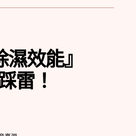
除濕效能』
踩雷！