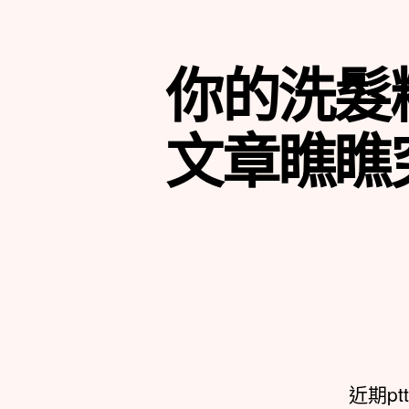
你的洗髮
文章瞧瞧
近期p