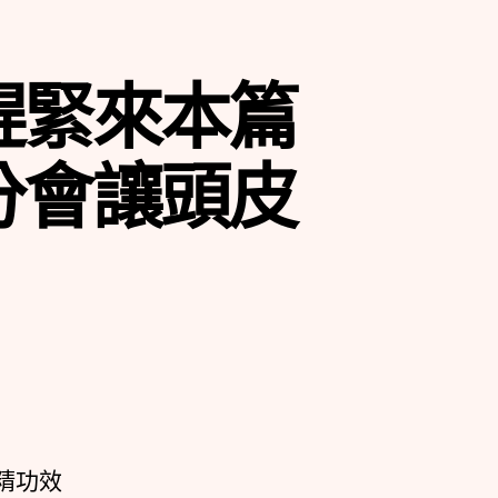
趕緊來本篇
分會讓頭皮
精功效