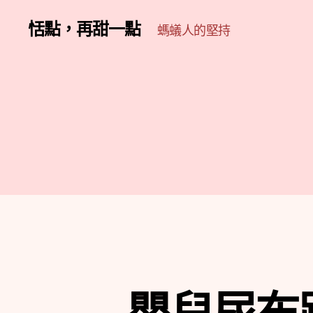
恬點，再甜一點
螞蟻人的堅持
嬰兒尿布