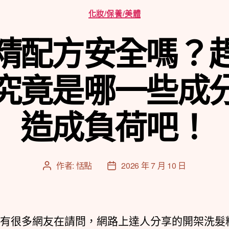
分
化妝/保養/美體
類
精配方安全嗎？
究竟是哪一些成
造成負荷吧！
作者:
恬點
2026 年 7 月 10 日
文
文
章
章
作
發
者
佈
日
tt有很多網友在請問，網路上達人分享的開架洗髮
期