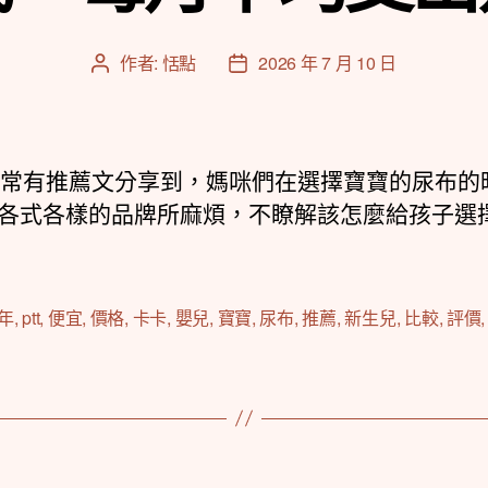
作者:
恬點
2026 年 7 月 10 日
文
文
章
章
作
發
者
佈
日
上經常有推薦文分享到，媽咪們在選擇寶寶的尿布的
期
各式各樣的品牌所麻煩，不瞭解該怎麼給孩子選
5年
,
ptt
,
便宜
,
價格
,
卡卡
,
嬰兒
,
寶寶
,
尿布
,
推薦
,
新生兒
,
比較
,
評價