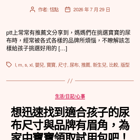
作者:
恬點
2026 年 7 月 29 日
文
文
章
章
作
發
者
佈
ptt上常常有推薦文分享到，媽媽們在挑選寶寶的尿
日
布時，經常被各式各樣的品牌所煩惱，不瞭解該怎
期
樣給孩子挑選好用的 […]
l
,
m
,
s
,
xl
,
嬰兒
,
寶寶
,
尺寸
,
尿布
,
推薦
,
新生兒
,
比較
,
版型
標
籤
分
生活/日記/心事
類
想迅速找到適合孩子的尿
布尺寸與品牌有眉角，為
家中寶寶領取試用包吧！