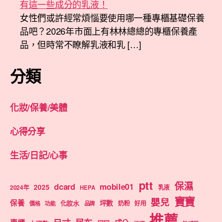
有這一些成分的乳液！
女性們或許經常煩惱要使用哪一種專櫃基礎保養
品吧？2026年市面上有林林總總的專櫃保養產
品，但時常不瞭解乳液和乳 […]
分類
化妝/保養/美體
心得分享
生活/日記/心事
ptt
保濕
dcard
mobile01
2025
2024年
乳液
HEPA
寶寶
嬰兒
保養
坪數
化妝水
奶粉
好用
價格
功能
品牌
推薦