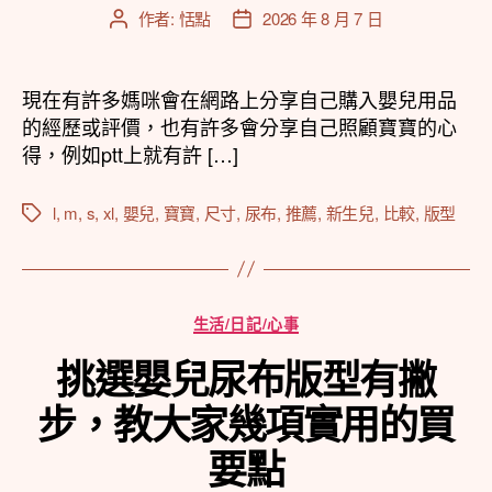
作者:
恬點
2026 年 8 月 7 日
文
文
章
章
作
發
者
佈
現在有許多媽咪會在網路上分享自己購入嬰兒用品
日
的經歷或評價，也有許多會分享自己照顧寶寶的心
期
得，例如ptt上就有許 […]
l
,
m
,
s
,
xl
,
嬰兒
,
寶寶
,
尺寸
,
尿布
,
推薦
,
新生兒
,
比較
,
版型
標
籤
分
生活/日記/心事
類
挑選嬰兒尿布版型有撇
步，教大家幾項實用的買
要點