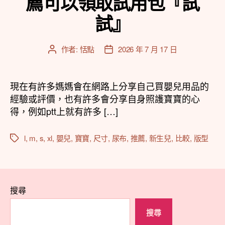
薦可以領取試用包『試
試』
作者:
恬點
2026 年 7 月 17 日
文
文
章
章
作
發
者
佈
現在有許多媽媽會在網路上分享自己買嬰兒用品的
日
經驗或評價，也有許多會分享自身照護寶寶的心
期
得，例如ptt上就有許多 […]
l
,
m
,
s
,
xl
,
嬰兒
,
寶寶
,
尺寸
,
尿布
,
推薦
,
新生兒
,
比較
,
版型
標
籤
搜尋
搜尋