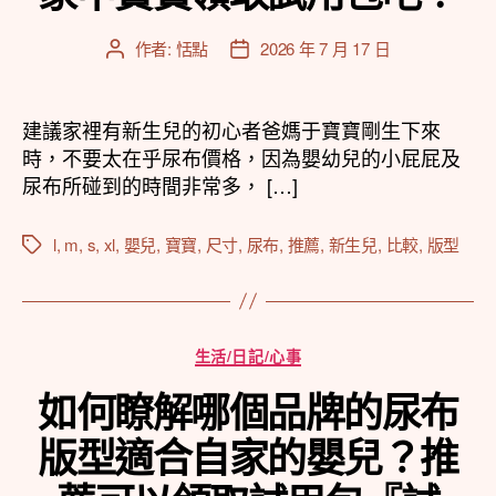
作者:
恬點
2026 年 7 月 17 日
文
文
章
章
作
發
者
佈
建議家裡有新生兒的初心者爸媽于寶寶剛生下來
日
時，不要太在乎尿布價格，因為嬰幼兒的小屁屁及
期
尿布所碰到的時間非常多， […]
l
,
m
,
s
,
xl
,
嬰兒
,
寶寶
,
尺寸
,
尿布
,
推薦
,
新生兒
,
比較
,
版型
標
籤
分
生活/日記/心事
類
如何瞭解哪個品牌的尿布
版型適合自家的嬰兒？推