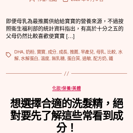
章
章
作
發
者
佈
即便母乳為最推薦供給給寶寶的營養來源，不過按
日
照衛生福利部的統計資料指出，有高於十分之五的
期
父母仍然比較喜歡使寶寶 […]
DHA
,
奶粉
,
寶寶
,
成分
,
成長
,
推薦
,
早產兒
,
母乳
,
比較
,
水
標
解
,
水解蛋白
,
溫度
,
無乳糖
,
蛋白質
,
過敏
,
配方奶
,
鐵
籤
分
化妝/保養/美體
類
想選擇合適的洗髮精，絕
對要先了解這些常看到成
分！