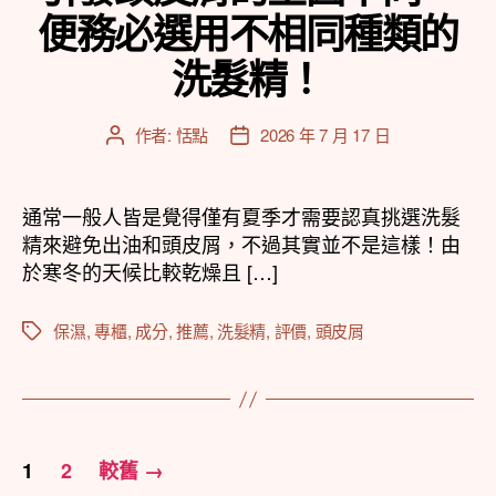
便務必選用不相同種類的
洗髮精！
作者:
恬點
2026 年 7 月 17 日
文
文
章
章
作
發
者
佈
通常一般人皆是覺得僅有夏季才需要認真挑選洗髮
日
精來避免出油和頭皮屑，不過其實並不是這樣！由
期
於寒冬的天候比較乾燥且 […]
保濕
,
專櫃
,
成分
,
推薦
,
洗髮精
,
評價
,
頭皮屑
標
籤
文
1
2
較舊
→