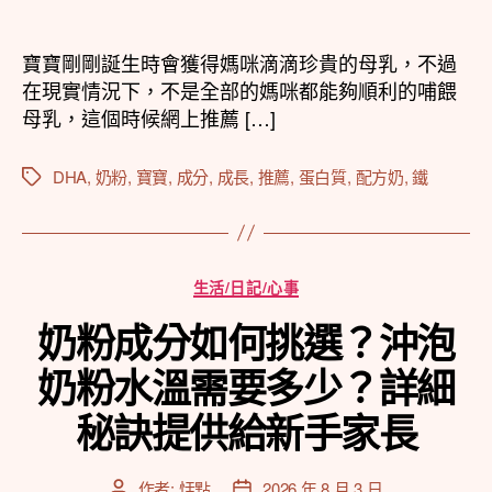
章
章
作
發
者
佈
寶寶剛剛誕生時會獲得媽咪滴滴珍貴的母乳，不過
日
在現實情況下，不是全部的媽咪都能夠順利的哺餵
期
母乳，這個時候網上推薦 […]
DHA
,
奶粉
,
寶寶
,
成分
,
成長
,
推薦
,
蛋白質
,
配方奶
,
鐵
標
籤
分
生活/日記/心事
類
奶粉成分如何挑選？沖泡
奶粉水溫需要多少？詳細
秘訣提供給新手家長
作者:
恬點
2026 年 8 月 3 日
文
文