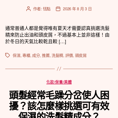
作者:
恬點
2026 年 8 月 3 日
文
文
章
章
作
發
者
佈
通常普通人都是覺得唯有夏天才需要認真挑選洗髮
日
精來防止出油和頭皮屑，不過基本上並非這樣！由
期
於冬日的天氣比較乾且較 […]
保濕
,
專櫃
,
成分
,
推薦
,
洗髮精
,
評價
,
頭皮屑
標
籤
分
化妝/保養/美體
類
頭髮經常毛躁分岔使人困
擾？該怎麼樣挑選可有效
保濕的洗髮精成分？