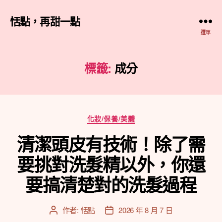
恬點，再甜一點
選單
標籤:
成分
分
化妝/保養/美體
類
清潔頭皮有技術！除了需
要挑對洗髮精以外，你還
要搞清楚對的洗髮過程
作者:
恬點
2026 年 8 月 7 日
文
文
章
章