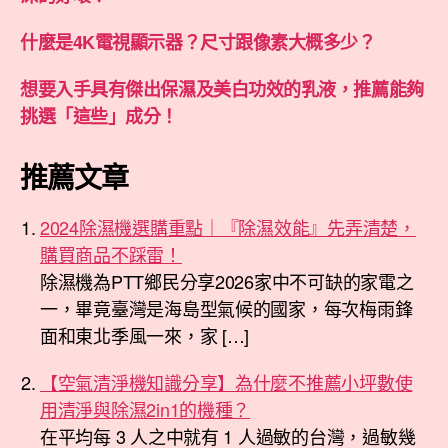
什麼是4K電視顯示器？尺寸跟像素大概多少？
想要入手具有傑出保濕及美白功效的乳液，推薦能夠
挑選「這些」成分！
推薦文章
2024除濕機選購重點｜『除濕效能』先弄清楚，
購買商品不踩雷！
除濕機為PTT鄉民分享2026家中不可缺的家電之
一，畢竟臺灣是海島型氣候的國家，每次梅雨鋒
面和東北季風一來，家 […]
【空氣清淨機知識分享】為什麼不推薦小坪數使
用清淨與除濕2in1的機種？
在平均每 3 人之中就有 1 人過敏的台灣，過敏幾