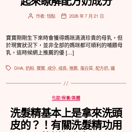
起來瞭解配方奶成分
作者:
恬點
2026 年 7 月 21 日
文
文
章
章
作
發
者
佈
寶寶剛剛生下來時會獲得媽咪滴滴珍貴的母乳，但
日
於現實狀況下，並非全部的媽咪都可順利的哺餵母
期
乳，這時候網上推薦的優 […]
DHA
,
奶粉
,
寶寶
,
成分
,
成長
,
推薦
,
蛋白質
,
配方奶
,
鐵
標
籤
分
化妝/保養/美體
類
洗髮精基本上是拿來洗頭
皮的？！有關洗髮精功用