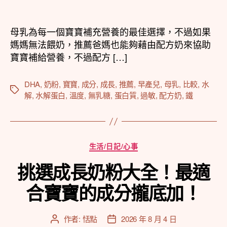
章
章
作
發
者
佈
母乳為每一個寶寶補充營養的最佳選擇，不過如果
日
媽媽無法餵奶，推薦爸媽也能夠藉由配方奶來協助
期
寶寶補給營養，不過配方 […]
DHA
,
奶粉
,
寶寶
,
成分
,
成長
,
推薦
,
早產兒
,
母乳
,
比較
,
水
標
解
,
水解蛋白
,
溫度
,
無乳糖
,
蛋白質
,
過敏
,
配方奶
,
鐵
籤
分
生活/日記/心事
類
挑選成長奶粉大全！最適
合寶寶的成分攏底加！
作者:
恬點
2026 年 8 月 4 日
文
文