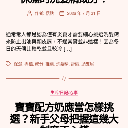
作者:
恬點
2026 年 7 月 31 日
文
文
章
章
作
發
者
佈
通常常人都是認為僅有炎夏才需要細心挑選洗髮精
日
來防止出油與頭皮屑，不過其實並非這樣！因為冬
期
日的天候比較乾並且較冷 […]
保濕
,
專櫃
,
成分
,
推薦
,
洗髮精
,
評價
,
頭皮屑
標
籤
分
生活/日記/心事
類
寶寶配方奶應當怎樣挑
選？新手父母把握這幾大