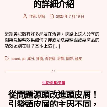
的詳細介紹
作者:
恬點
2026 年 7 月 19 日
文
文
章
章
作
發
者
佈
近期美妝版有許多網友在洽詢，網路上達人分享的
日
開架洗髮精效果如何？抑或是洗髮精跟護髮商品的
期
功效區別在哪？基本上這 […]
dcard
,
ptt
,
成分
,
推薦
,
洗髮精
,
評價
,
開架
,
頭皮
標
籤
分
化妝/保養/美體
類
從問題源頭改進頭皮屑！
引發頭皮屑的主因不同，