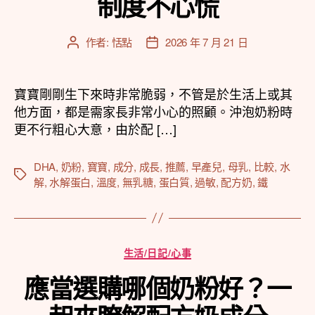
制度不心慌
作者:
恬點
2026 年 7 月 21 日
文
文
章
章
作
發
者
佈
寶寶剛剛生下來時非常脆弱，不管是於生活上或其
日
他方面，都是需家長非常小心的照顧。沖泡奶粉時
期
更不行粗心大意，由於配 […]
DHA
,
奶粉
,
寶寶
,
成分
,
成長
,
推薦
,
早產兒
,
母乳
,
比較
,
水
標
解
,
水解蛋白
,
溫度
,
無乳糖
,
蛋白質
,
過敏
,
配方奶
,
鐵
籤
分
生活/日記/心事
類
應當選購哪個奶粉好？一