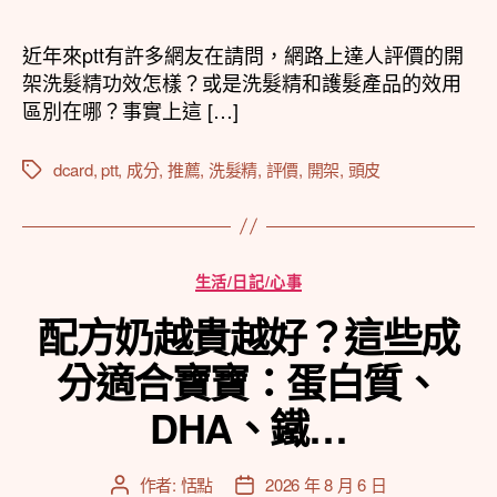
作
發
者
佈
近年來ptt有許多網友在請問，網路上達人評價的開
日
架洗髮精功效怎樣？或是洗髮精和護髮產品的效用
期
區別在哪？事實上這 […]
dcard
,
ptt
,
成分
,
推薦
,
洗髮精
,
評價
,
開架
,
頭皮
標
籤
分
生活/日記/心事
類
配方奶越貴越好？這些成
分適合寶寶：蛋白質、
DHA、鐵…
作者:
恬點
2026 年 8 月 6 日
文
文