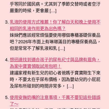
乎等同於國民病。尤其到了季節交替時或者空汙
嚴重的時候，更會嚴 […]
乳液的使用方式推薦！你了解白天和晚上使用不
相同的乳液作用更為出色嗎？
妹妹們應該經常煩惱要使用哪個專櫃基礎保養品
吧？2026年市面上有琳瑯滿目的專櫃保養商品，
但是常常不了解乳液和乳 […]
想迅速找到適合孩子的尿布尺寸與品牌有眉角，
為家中寶寶領取試用包吧！
建議家裡有新生兒的初心者爸媽于寶寶剛生下來
時，不要太在乎尿布價格，因為嬰幼兒的小屁屁
及尿布所碰到的時間非常多， […]
使用安撫奶嘴的注意事項，千萬不要犯這些錯誤
了～